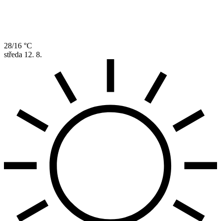
28/16 °C
středa
12. 8.