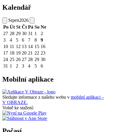
Kalendář
Srpen
2026
Po
Út
St
Čt
Pá
So
Ne
27
28
29
30
31
1
2
3
4
5
6
7
8
9
10
11
12
13
14
15
16
17
18
19
20
21
22
23
24
25
26
27
28
29
30
31
1
2
3
4
5
6
Mobilní aplikace
Sledujte informace z našeho webu v
mobilní aplikaci –
V OBRAZE.
Volně ke stažení:
Počasí