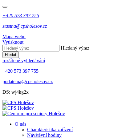
+420 573 397 755
stastna@cpsholesov.cz
Mapa webu
Vytisknout
Hledaný výraz
Hledat
rozšířené vyhledávání
+420 573 397 755
podatelna@cpsholesov.cz
DS: wj4kg2x
O nás
Charakteristika zařízení
Návštěvní hodiny