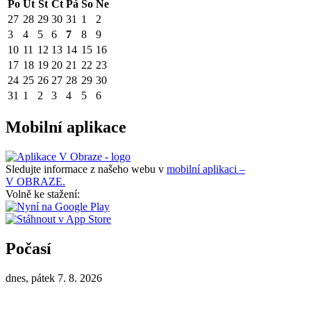
Po
Út
St
Čt
Pá
So
Ne
27
28
29
30
31
1
2
3
4
5
6
7
8
9
10
11
12
13
14
15
16
17
18
19
20
21
22
23
24
25
26
27
28
29
30
31
1
2
3
4
5
6
Mobilní aplikace
Sledujte informace z našeho webu v
mobilní aplikaci –
V OBRAZE.
Volně ke stažení:
Počasí
dnes, pátek 7. 8. 2026