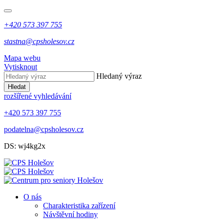
+420 573 397 755
stastna@cpsholesov.cz
Mapa webu
Vytisknout
Hledaný výraz
Hledat
rozšířené vyhledávání
+420 573 397 755
podatelna@cpsholesov.cz
DS: wj4kg2x
O nás
Charakteristika zařízení
Návštěvní hodiny