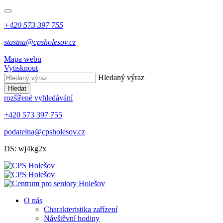
+420 573 397 755
stastna@cpsholesov.cz
Mapa webu
Vytisknout
Hledaný výraz
Hledat
rozšířené vyhledávání
+420 573 397 755
podatelna@cpsholesov.cz
DS: wj4kg2x
O nás
Charakteristika zařízení
Návštěvní hodiny