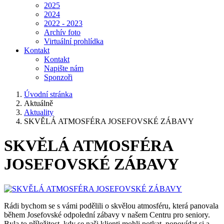
2025
2024
2022 - 2023
Archív foto
Virtuální prohlídka
Kontakt
Kontakt
Napište nám
Sponzoři
Úvodní stránka
Aktuálně
Aktuality
SKVĚLÁ ATMOSFÉRA JOSEFOVSKÉ ZÁBAVY
SKVĚLÁ ATMOSFÉRA
JOSEFOVSKÉ ZÁBAVY
Rádi bychom se s vámi podělili o skvělou atmosféru, která panovala
během Josefovské odpolední zábavy v našem Centru pro seniory.
Byla to příležitost, kdy se naši klienti mohli potkat, popovídat si a