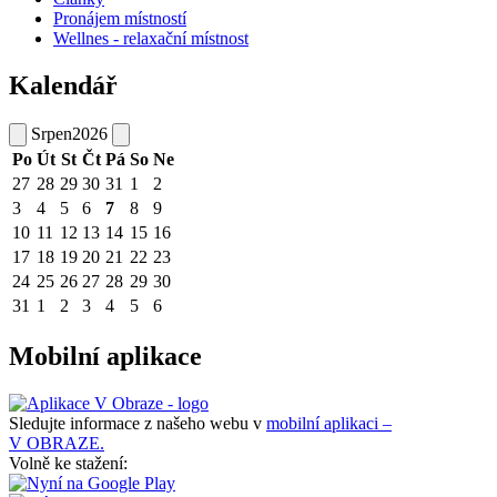
Pronájem místností
Wellnes - relaxační místnost
Kalendář
Srpen
2026
Po
Út
St
Čt
Pá
So
Ne
27
28
29
30
31
1
2
3
4
5
6
7
8
9
10
11
12
13
14
15
16
17
18
19
20
21
22
23
24
25
26
27
28
29
30
31
1
2
3
4
5
6
Mobilní aplikace
Sledujte informace z našeho webu v
mobilní aplikaci –
V OBRAZE.
Volně ke stažení: