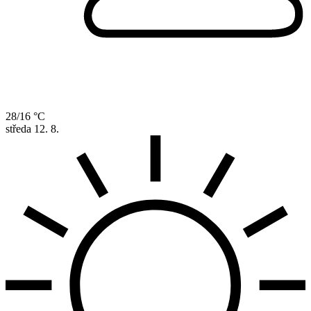
28/16 °C
středa
12. 8.