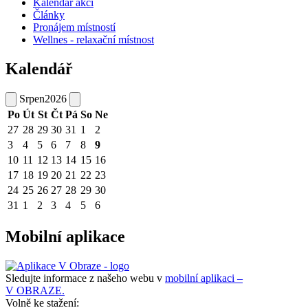
Kalendář akcí
Články
Pronájem místností
Wellnes - relaxační místnost
Kalendář
Srpen
2026
Po
Út
St
Čt
Pá
So
Ne
27
28
29
30
31
1
2
3
4
5
6
7
8
9
10
11
12
13
14
15
16
17
18
19
20
21
22
23
24
25
26
27
28
29
30
31
1
2
3
4
5
6
Mobilní aplikace
Sledujte informace z našeho webu v
mobilní aplikaci –
V OBRAZE.
Volně ke stažení: