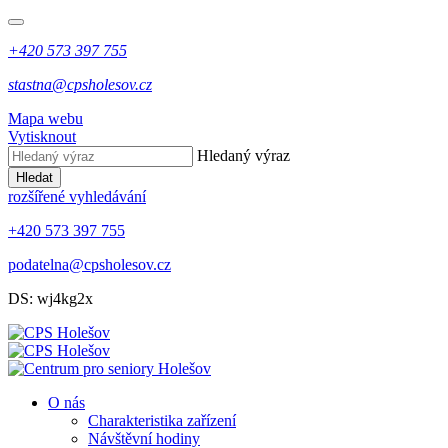
+420 573 397 755
stastna@cpsholesov.cz
Mapa webu
Vytisknout
Hledaný výraz
Hledat
rozšířené vyhledávání
+420 573 397 755
podatelna@cpsholesov.cz
DS: wj4kg2x
O nás
Charakteristika zařízení
Návštěvní hodiny