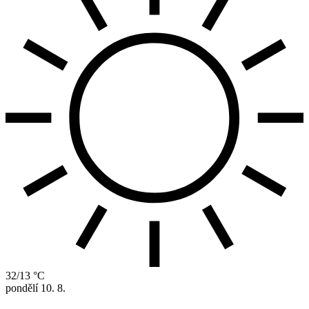
32/13 °C
pondělí
10. 8.