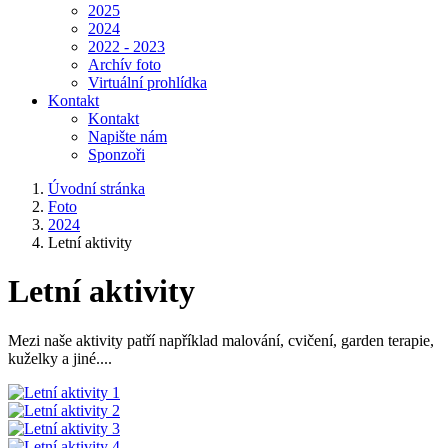
2025
2024
2022 - 2023
Archív foto
Virtuální prohlídka
Kontakt
Kontakt
Napište nám
Sponzoři
Úvodní stránka
Foto
2024
Letní aktivity
Letní aktivity
Mezi naše aktivity patří například malování, cvičení, garden terapie,
kuželky a jiné....