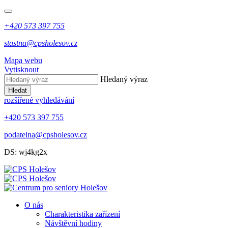
+420 573 397 755
stastna@cpsholesov.cz
Mapa webu
Vytisknout
Hledaný výraz
Hledat
rozšířené vyhledávání
+420 573 397 755
podatelna@cpsholesov.cz
DS: wj4kg2x
O nás
Charakteristika zařízení
Návštěvní hodiny