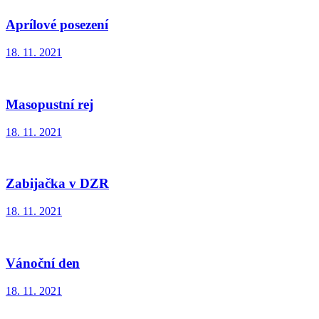
Aprílové posezení
18. 11. 2021
Masopustní rej
18. 11. 2021
Zabijačka v DZR
18. 11. 2021
Vánoční den
18. 11. 2021