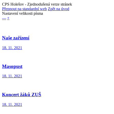
CPS Holešov
- Zjednodušená verze stránek
Přepnout na standardní web
Zpět na úvod
Nastavení velikosti písma
—
+
Naše zařízení
18. 11. 2021
Masopust
18. 11. 2021
Koncert žáků ZUŠ
18. 11. 2021