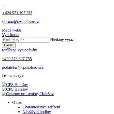
+420 573 397 755
stastna@cpsholesov.cz
Mapa webu
Vytisknout
Hledaný výraz
Hledat
rozšířené vyhledávání
+420 573 397 755
podatelna@cpsholesov.cz
DS: wj4kg2x
O nás
Charakteristika zařízení
Návštěvní hodiny