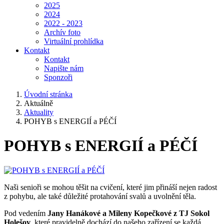
2025
2024
2022 - 2023
Archív foto
Virtuální prohlídka
Kontakt
Kontakt
Napište nám
Sponzoři
Úvodní stránka
Aktuálně
Aktuality
POHYB s ENERGIÍ a PÉČÍ
POHYB s ENERGIÍ a PÉČÍ
Naši senioři se mohou těšit na cvičení, které jim přináší nejen radost
z pohybu, ale také důležité protahování svalů a uvolnění těla.
Pod vedením
Jany Hanákové a Mileny Kopečkové z TJ Sokol
Holešov
, které pravidelně dochází do našeho zařízení se každá