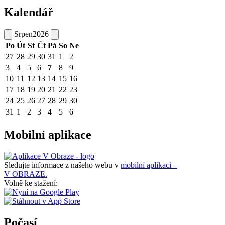
Kalendář
Srpen
2026
Po
Út
St
Čt
Pá
So
Ne
27
28
29
30
31
1
2
3
4
5
6
7
8
9
10
11
12
13
14
15
16
17
18
19
20
21
22
23
24
25
26
27
28
29
30
31
1
2
3
4
5
6
Mobilní aplikace
Sledujte informace z našeho webu v
mobilní aplikaci –
V OBRAZE.
Volně ke stažení:
Počasí